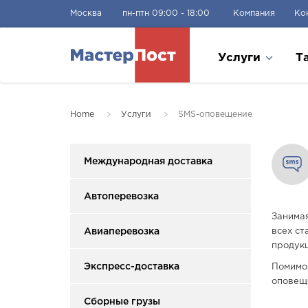
Москва
пн-птн 09:00 - 18:00
Компания
Ко
Услуги
Т
Home
Услуги
SMS-оповещение
Международная доставка
Автоперевозка
Занимая
Авиаперевозка
всех ст
продукц
Экспресс-доставка
Помимо 
оповеще
Сборные грузы