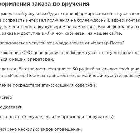
ормления заказа до вручения
ью данной услуги вы будете проинформированы о статусе своего 
 исправить интервал получения на более удобный, адрес, конта
, заменить доставку курьером на самовывоз. Вся информация о 
 заказа и доступна в «Личном кабинете» на нашем сайте.
пользоваться услугой sms-уведомления от «Мастер Пост»?
ключения СМС-оповещения, необходимо указать эту дополнитель
ься к нашим операторам.
платная. Ее стоимость составляет 30 рублей за каждое сообщен
а с «Мастер Пост» на транспортно-логистические услуги, действ
ление посредством sms-сообщения содержит:
номер
с доставки
 к оплате (в случае, если ее производит получатель)
мотрено несколько видов оповещений: