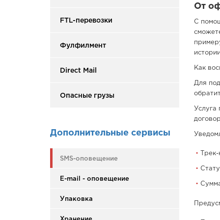
От оф
FTL-перевозки
С помощ
сможете
примеру
Фулфилмент
истории
Как вос
Direct Mail
Для под
обратит
Опасные грузы
Услуга 
договор
Дополнительные сервисы
Уведом
Трек-
SMS-оповещение
Стату
E-mail - оповещение
Сумма
Упаковка
Предус
Хранение